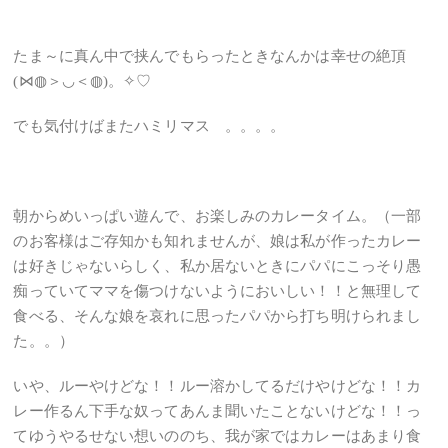
たま～に真ん中で挟んでもらったときなんかは幸せの絶頂
(⋈◍＞◡＜◍)。✧♡
でも気付けばまたハミリマス 。。。。
朝からめいっぱい遊んで、お楽しみのカレータイム。（一部
のお客様はご存知かも知れませんが、娘は私が作ったカレー
は好きじゃないらしく、私か居ないときにパパにこっそり愚
痴っていてママを傷つけないようにおいしい！！と無理して
食べる、そんな娘を哀れに思ったパパから打ち明けられまし
た。。）
いや、ルーやけどな！！ルー溶かしてるだけやけどな！！カ
レー作るん下手な奴ってあんま聞いたことないけどな！！っ
てゆうやるせない想いののち、我が家ではカレーはあまり食