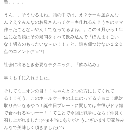
態。。。。
うん、、そうなるよね。頭の中では、え？ケーキ屋さんな
ん？え？みんなのお母さんってケーキ作れるん？うちのママ
作ったことないやん！てなってるよね。。この４月から１年
生になる娘はその疑問をすべて飲み込んで「ほんますごい
な！切るのもったいな～い！！」と、誰も傷つけない１２０
点のコメント(*’ω’*)
社会に出るとき必要なテクニック、「飲み込み」
早くも手に入れました。
そしてミニオンの目！！ちゃんと２つの方にしてくれて
る！！そう、このホールケーキの上にのってるチョコ！絶対
取り合いなるやつ！誕生日プレートに関しては主役がドヤ顔
で食べれるやつーー！！てことで今回は戦争にならず仲良く
召し上がれました!(^^)!本当にありがとうございます♡家族み
んなで美味しく頂きました(^^♪