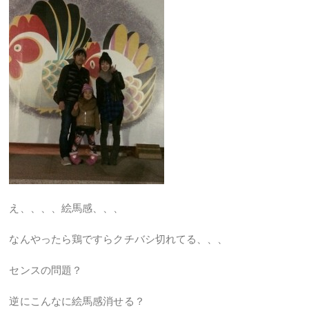
え、、、、絵馬感、、、
なんやったら鶏ですらクチバシ切れてる、、、
センスの問題？
逆にこんなに絵馬感消せる？