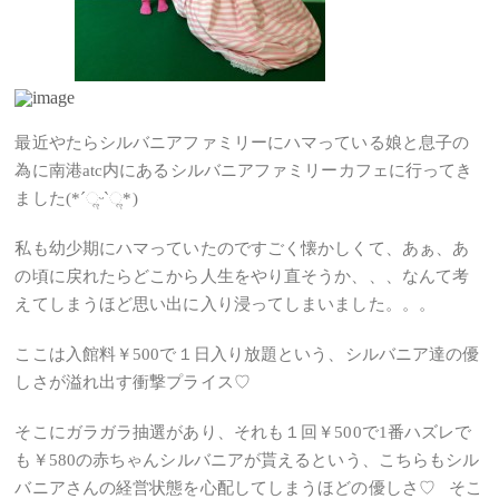
最近やたらシルバニアファミリーにハマっている娘と息子の
為に南港atc内にあるシルバニアファミリーカフェに行ってき
ました(*ˊૢᵕˋૢ*)
私も幼少期にハマっていたのですごく懐かしくて、あぁ、あ
の頃に戻れたらどこから人生をやり直そうか、、、なんて考
えてしまうほど思い出に入り浸ってしまいました。。。
ここは入館料￥500で１日入り放題という、シルバニア達の優
しさが溢れ出す衝撃プライス♡
そこにガラガラ抽選があり、それも１回￥500で1番ハズレで
も￥580の赤ちゃんシルバニアが貰えるという、こちらもシル
バニアさんの経営状態を心配してしまうほどの優しさ♡ そこ