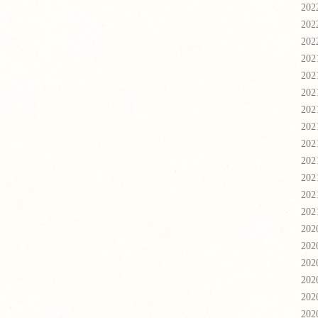
20
20
20
20
20
20
20
20
20
20
20
20
20
20
20
20
20
20
20