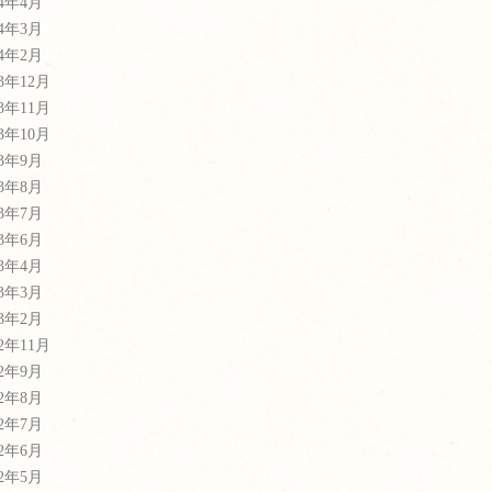
24年4月
24年3月
24年2月
23年12月
23年11月
23年10月
23年9月
23年8月
23年7月
23年6月
23年4月
23年3月
23年2月
22年11月
22年9月
22年8月
22年7月
22年6月
22年5月