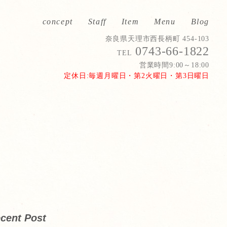
concept
Staff
Item
Menu
Blog
奈良県天理市西長柄町 454-103
0743-66-1822
TEL
営業時間9:00～18:00
定休日:毎週月曜日・第2火曜日・第3日曜日
cent Post