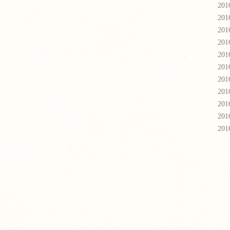
20
20
20
20
20
20
20
20
20
20
20