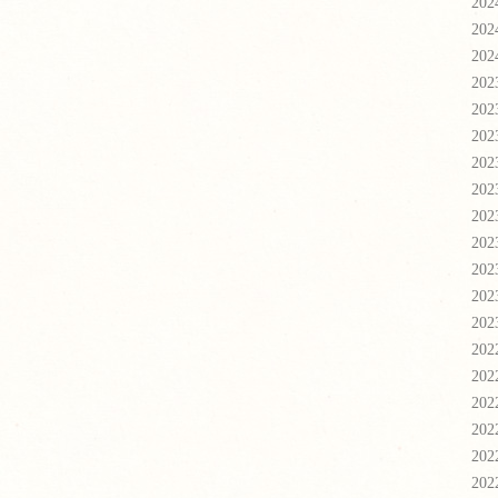
20
20
20
20
20
20
20
20
20
20
20
20
20
20
20
20
20
20
20