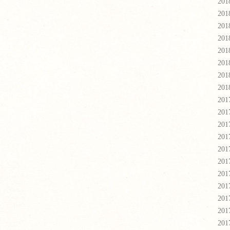
20
20
20
20
20
20
20
20
20
20
20
20
20
20
20
20
20
20
20