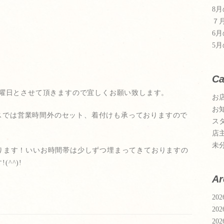
8
７
6
5
Ca
の火曜日とさせて頂きますので宜しくお願い致します。
お
お
スでは営業時間外のセット、着付けも承っておりますので
ス
店
未
おります！いいお時間帯は少しずつ埋まってきておりますの
^^)!
Ar
20
20
20