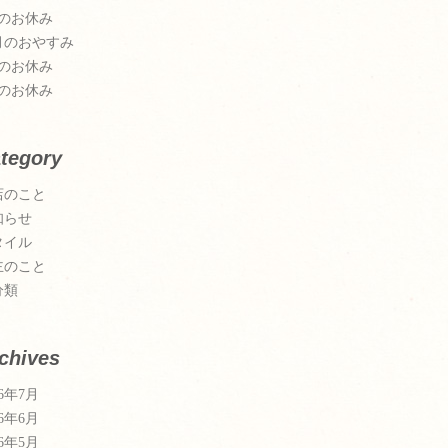
月のお休み
月のおやすみ
月のお休み
月のお休み
tegory
店のこと
知らせ
タイル
主のこと
分類
chives
26年7月
26年6月
26年5月