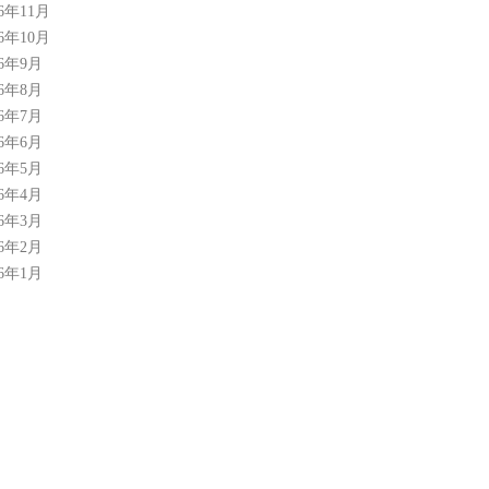
16年11月
16年10月
16年9月
16年8月
16年7月
16年6月
16年5月
16年4月
16年3月
16年2月
16年1月