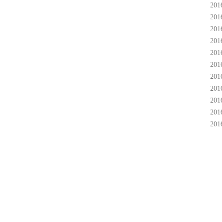
20
20
20
20
20
20
20
20
20
20
20