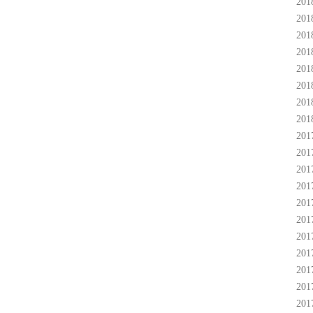
20
20
20
20
20
20
20
20
20
20
20
20
20
20
20
20
20
20
20