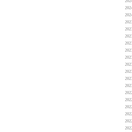
20
20
20
20
20
20
20
20
20
20
20
20
20
20
20
20
20
20
20