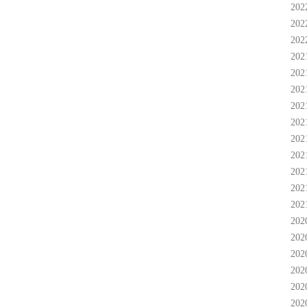
20
20
20
20
20
20
20
20
20
20
20
20
20
20
20
20
20
20
20