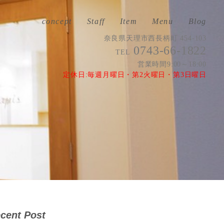
concept
Staff
Item
Menu
Blog
奈良県天理市西長柄町 454-103
0743-66-1822
TEL
営業時間9:00～18:00
定休日:毎週月曜日・第2火曜日・第3日曜日
cent Post