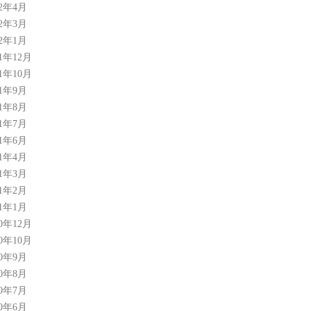
22年4月
22年3月
22年1月
21年12月
21年10月
21年9月
21年8月
21年7月
21年6月
21年4月
21年3月
21年2月
21年1月
20年12月
20年10月
20年9月
20年8月
20年7月
20年6月