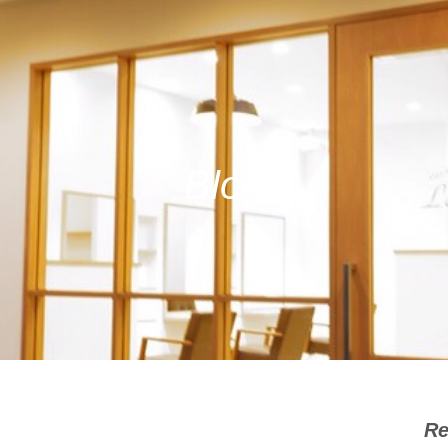
Blog
Re