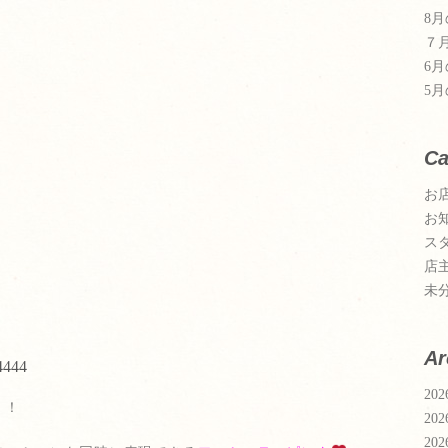
8
７
6
5
Ca
お
お
ス
店
未
Ar
20
！！
20
20