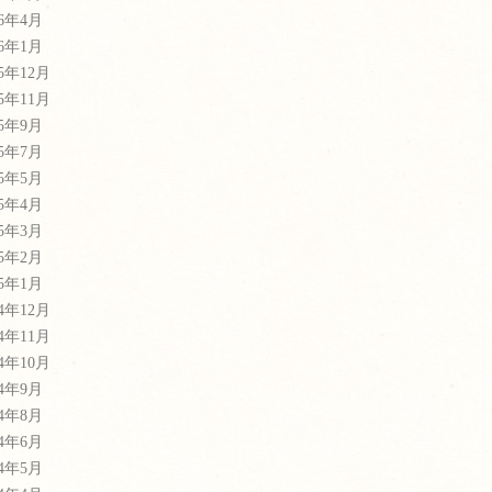
26年4月
26年1月
25年12月
25年11月
25年9月
25年7月
25年5月
25年4月
25年3月
25年2月
25年1月
24年12月
24年11月
24年10月
24年9月
24年8月
24年6月
24年5月