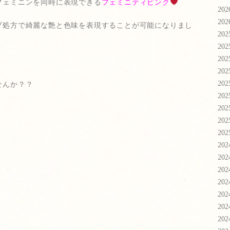
フェミニンを同時に表現できる
フェミニティピンク
20
20
プ処方で綺麗な艶と色味を表現することが可能になりまし
20
20
20
20
20
せんか？？
20
20
20
20
20
20
20
20
20
20
20