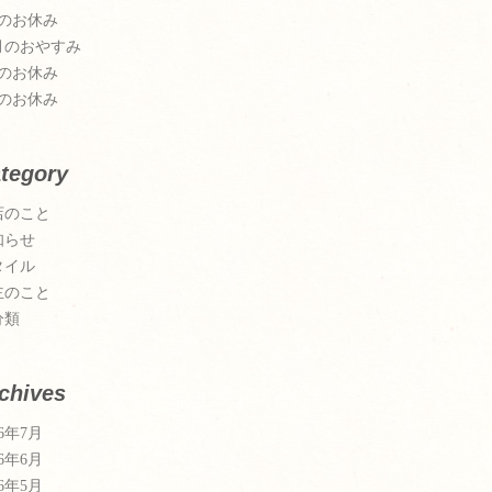
月のお休み
月のおやすみ
月のお休み
月のお休み
tegory
店のこと
知らせ
タイル
主のこと
分類
chives
26年7月
26年6月
26年5月