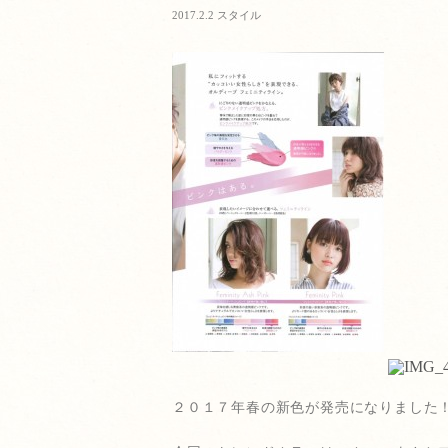
2017.2.2
スタイル
２０１７年春の新色が発売になりました