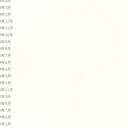
24年4月
24年3月
24年2月
23年12月
23年11月
23年10月
23年9月
23年8月
23年7月
23年6月
23年4月
23年3月
23年2月
22年11月
22年9月
22年8月
22年7月
22年6月
22年5月