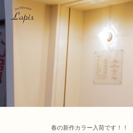
春の新作カラー入荷です！！